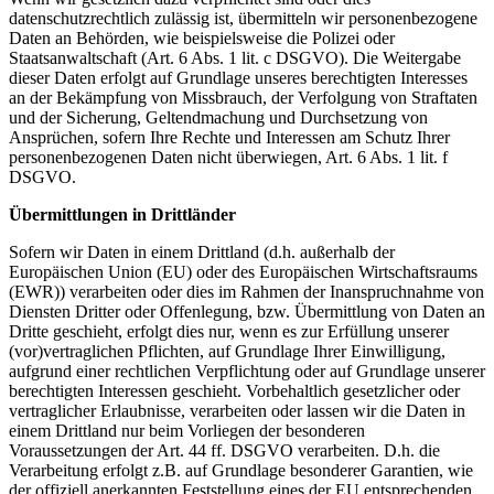
datenschutzrechtlich zulässig ist, übermitteln wir personenbezogene
Daten an Behörden, wie beispielsweise die Polizei oder
Staatsanwaltschaft (Art. 6 Abs. 1 lit. c DSGVO). Die Weitergabe
dieser Daten erfolgt auf Grundlage unseres berechtigten Interesses
an der Bekämpfung von Missbrauch, der Verfolgung von Straftaten
und der Sicherung, Geltendmachung und Durchsetzung von
Ansprüchen, sofern Ihre Rechte und Interessen am Schutz Ihrer
personenbezogenen Daten nicht überwiegen, Art. 6 Abs. 1 lit. f
DSGVO.
Übermittlungen in Drittländer
Sofern wir Daten in einem Drittland (d.h. außerhalb der
Europäischen Union (EU) oder des Europäischen Wirtschaftsraums
(EWR)) verarbeiten oder dies im Rahmen der Inanspruchnahme von
Diensten Dritter oder Offenlegung, bzw. Übermittlung von Daten an
Dritte geschieht, erfolgt dies nur, wenn es zur Erfüllung unserer
(vor)vertraglichen Pflichten, auf Grundlage Ihrer Einwilligung,
aufgrund einer rechtlichen Verpflichtung oder auf Grundlage unserer
berechtigten Interessen geschieht. Vorbehaltlich gesetzlicher oder
vertraglicher Erlaubnisse, verarbeiten oder lassen wir die Daten in
einem Drittland nur beim Vorliegen der besonderen
Voraussetzungen der Art. 44 ff. DSGVO verarbeiten. D.h. die
Verarbeitung erfolgt z.B. auf Grundlage besonderer Garantien, wie
der offiziell anerkannten Feststellung eines der EU entsprechenden