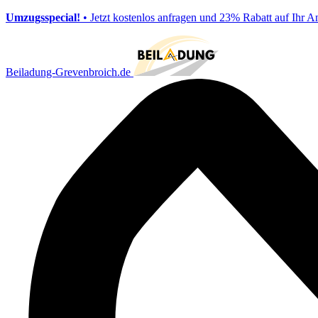
Umzugsspecial!
• Jetzt kostenlos anfragen und 23% Rabatt auf Ihr A
Beiladung-Grevenbroich.de