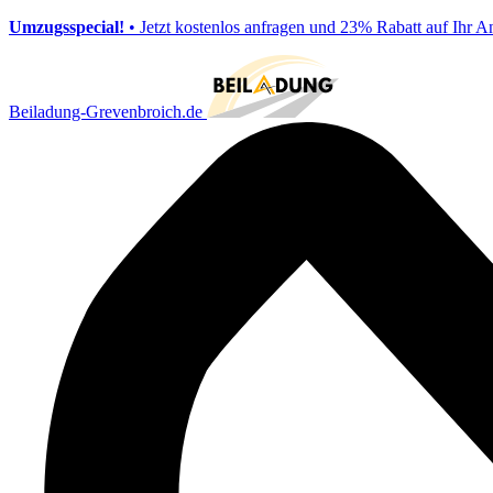
Umzugsspecial!
• Jetzt kostenlos anfragen und 23% Rabatt auf Ihr A
Beiladung-Grevenbroich.de